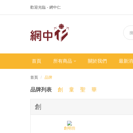
歡迎光臨 - 網中仁
首頁
所有商品
關於我們
最新消
首頁
品牌
品牌列表
創
童
聖
華
創
創明坊