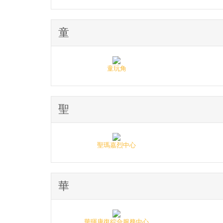
童
童玩角
聖
聖瑪嘉烈中心
華
華暉康復綜合服務中心