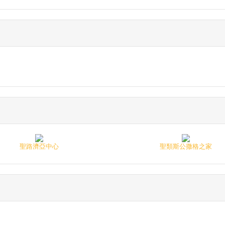
聖路濟亞中心
聖類斯公撒格之家