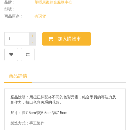
品牌：
華暉康復綜合服務中心
型號：
商品庫存：
有現貨
+
加入購物車
-
商品詳情
產品說明：用扭扭棒配搭不同的
色彩元素，
結合學員的專注力及
創作力，
扭出色彩斑斕的
花藍
。
尺寸：長7.5cm*闊6.5cm*高7.5cm
製造方式：手工製作