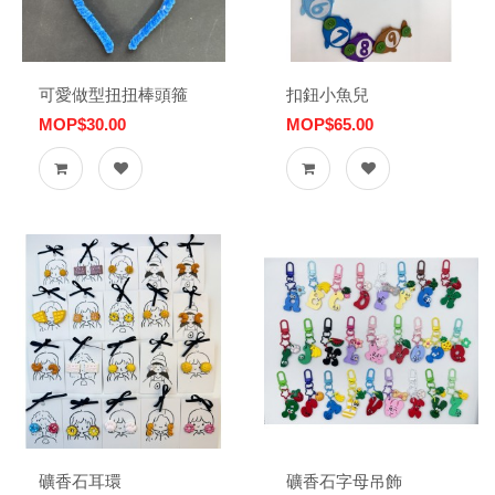
可愛做型扭扭棒頭箍
扣鈕小魚兒
MOP$30.00
MOP$65.00
礦香石耳環
礦香石字母吊飾