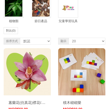
植物類
節日產品
兒童學習玩具
對比(0)
排序方式
顯示
蕙蘭花(仿真花)襟花/手花
積木砌砌樂