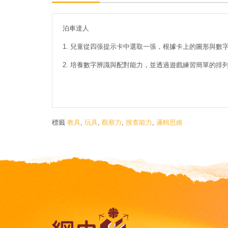
泊車達人
1. 兒童從四張提示卡中選取一張，根據卡上的圖形與
2. 培養數字辨識與配對能力，並透過遊戲練習簡單的排
標籤
教具
,
玩具
,
觀察力
,
搜查能力
,
邏輯思維