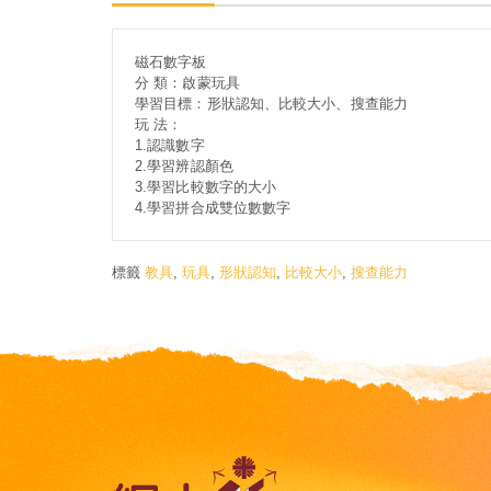
磁石數字板
分 類：啟蒙玩具
學習目標：形狀認知、比較大小、搜查能力
玩 法：
1.認識數字
2.學習辨認顏色
3.學習比較數字的大小
4.學習拼合成雙位數數字
標籤
教具
,
玩具
,
形狀認知
,
比較大小
,
搜查能力