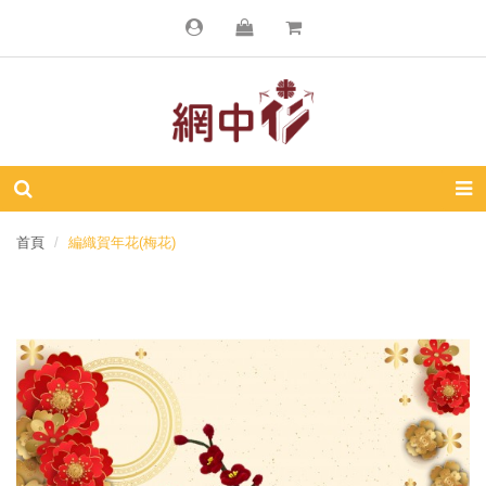
首頁
編織賀年花(梅花)