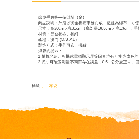
節慶手束袋—招財貓（金）
商品說明：外層以燙金棉布車縫而成，襯裡為棉布，可使
尺寸：高20cm x寬31cm（底部長18.5cm x 寬13cm，
材質：燙金棉布、棉繩
產地：澳門 (MACAU)
製造方式：手作剪布、機縫
溫馨的提示：
1.拍攝光線、相機或電腦顯示屏等因素均有可能造成色
2.尺寸可能因測量不同而存在誤差，0.5-1公分屬正
標籤
手工布袋