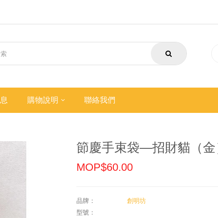
息
購物說明
聯絡我們
節慶手束袋—招財貓（金
MOP$60.00
品牌：
創明坊
型號：