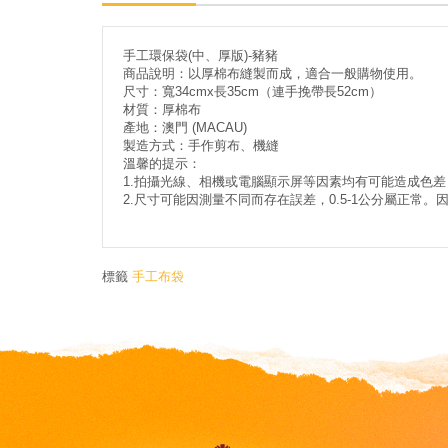
手工環保袋(中、厚版)-豬豬
商品說明：以厚棉布縫製而成，適合一般購物使用。
尺寸：寬34cmx長35cm（連手挽帶長52cm）
材質：厚棉布
產地：澳門 (MACAU)
製造方式：手作剪布、機縫
溫馨的提示：
1.拍攝光線、相機或電腦顯示屏等因素均有可能造成色
2.尺寸可能因測量不同而存在誤差，0.5-1公分屬正
標籤
手工布袋