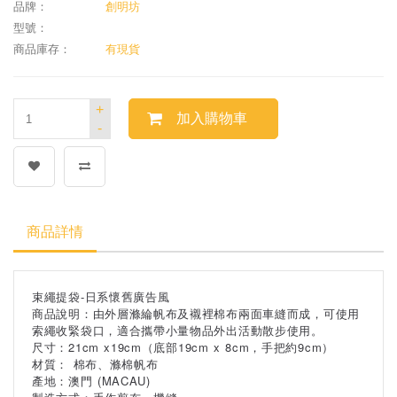
品牌：
創明坊
型號：
商品庫存：
有現貨
+
加入購物車
-
商品詳情
束繩提袋-日系懷舊廣告風
商品說明：由外層滌綸帆布及襯裡棉布兩面車縫而成，可使用
索繩收緊袋口，適合攜帶小量物品外出活動散步使用。
尺寸：21cm x19cm（底部19cm x 8cm，手把約9cm）
材質： 棉布、滌棉帆布
產地：澳門 (MACAU)