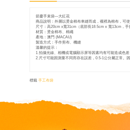
節慶手束袋—大紅花
商品說明：外層以燙金棉布車縫而成，襯裡為棉布，可使
尺寸：高20cm x寬31cm（底部長18.5cm x 寬13cm，
材質：燙金棉布、棉繩
產地：澳門 (MACAU)
製造方式：手作剪布、機縫
溫馨的提示：
1.拍攝光線、相機或電腦顯示屏等因素均有可能造成色
2.尺寸可能因測量不同而存在誤差，0.5-1公分屬正
標籤
手工布袋