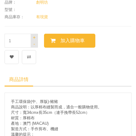
品牌：
創明坊
型號：
商品庫存：
有現貨
+
加入購物車
-
商品詳情
手工環保袋(中、厚版)-豬豬
商品說明：以厚棉布縫製而成，適合一般購物使用。
尺寸：寬34cmx長35cm（連手挽帶長52cm）
材質：厚棉布
產地：澳門 (MACAU)
製造方式：手作剪布、機縫
溫馨的提示：