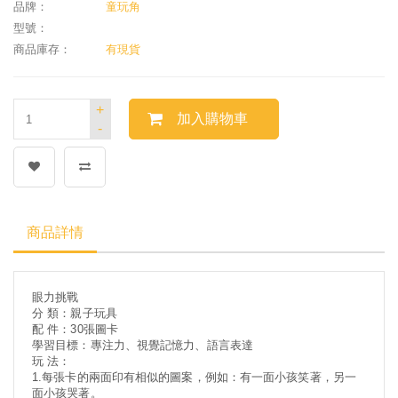
品牌：
童玩角
型號：
商品庫存：
有現貨
+
加入購物車
-
商品詳情
眼力挑戰
分 類：親子玩具
配 件：30張圖卡
學習目標：專注力、視覺記憶力、語言表達
玩 法：
1.每張卡的兩面印有相似的圖案，例如：有一面小孩笑著，另一
面小孩哭著。