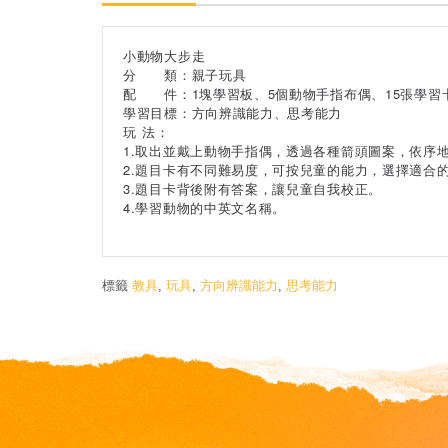
小動物大步走
分 類：親子玩具
配 件：1塊學習板、5個動物手指布偶、15張學習
學習目標：方向辨識能力、思考能力
玩 法：
1.取出並戴上動物手指偶，透過各種箭頭圖案，依序
2.題目卡有不同難易度，可按兒童的能力，選擇適合
3.題目卡背後附有答案，讓兒童自我校正。
4.學習動物的中英文名稱。
標籤
教具
,
玩具
,
方向辨識能力
,
思考能力