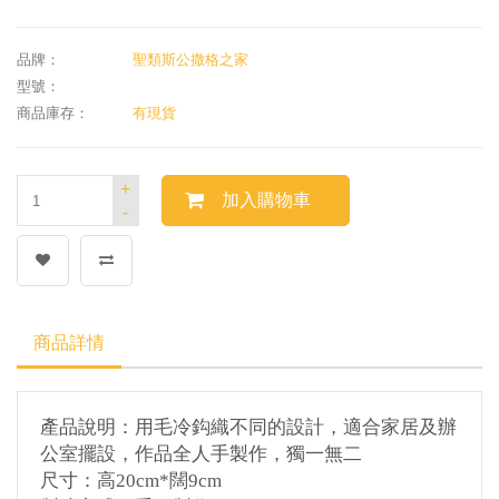
品牌：
聖類斯公撒格之家
型號：
商品庫存：
有現貨
+
加入購物車
-
商品詳情
產品說明：用毛冷
鈎織不同的設計，適合家居及辦
公室擺設，作品全人手製作，獨一無二
尺寸：高
20cm*
闊
9cm