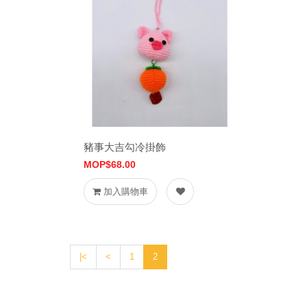
豬事大吉勾冷掛飾
MOP$68.00
加入購物車
|<
<
1
2